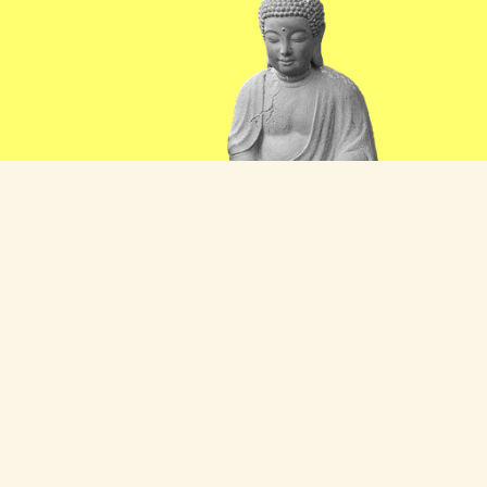
Entdecken Sie den
Physio.Punkt
in Niederwiesa
Klicke hier, um Marketing-