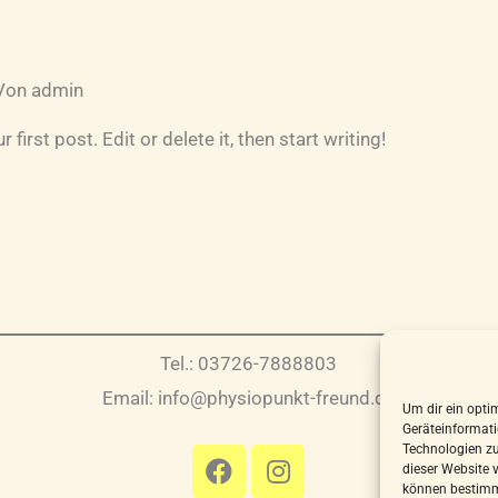
Von
admin
irst post. Edit or delete it, then start writing!
Tel.:
03726-7888803
Email:
info@physiopunkt-freund.de
Um dir ein opti
Geräteinformati
Technologien zu
dieser Website 
können bestimm